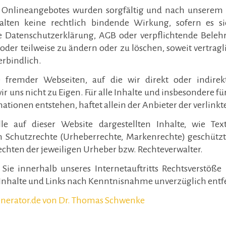
es Onlineangebotes wurden sorgfältig und nach unserem a
lten keine rechtlich bindende Wirkung, sofern es si
e Datenschutzerklärung, AGB oder verpflichtende Bele
g oder teilweise zu ändern oder zu löschen, soweit vertra
erbindlich.
e fremder Webseiten, auf die wir direkt oder indirek
uns nicht zu Eigen. Für alle Inhalte und insbesondere für
ationen entstehen, haftet allein der Anbieter der verlink
lle auf dieser Website dargestellten Inhalte, wie Tex
 Schutzrechte (Urheberrechte, Markenrechte) geschützt
chten der jeweiligen Urheber bzw. Rechteverwalter.
n Sie innerhalb unseres Internetauftritts Rechtsverstöß
Inhalte und Links nach Kenntnisnahme unverzüglich entf
enerator.de von Dr. Thomas Schwenke